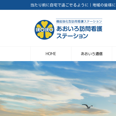
コ
ナ
当たり前に自宅で過ごせるように｜地域の皆様に笑
ン
ビ
テ
ゲ
ン
ー
ツ
シ
へ
ョ
ス
ン
キ
に
ッ
移
プ
動
HOME
あおいろ通信